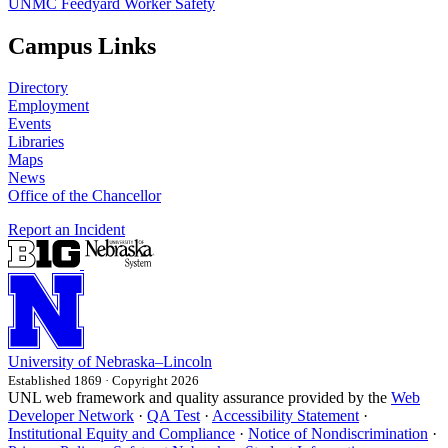
UNMC Feedyard Worker Safety
Campus Links
Directory
Employment
Events
Libraries
Maps
News
Office of the Chancellor
Report an Incident
University
of
Nebraska–Lincoln
Established 1869 · Copyright 2026
UNL web framework and quality assurance provided by the
Web
Developer Network
·
QA Test
·
Accessibility Statement
·
Institutional Equity and Compliance
·
Notice of Nondiscrimination
·