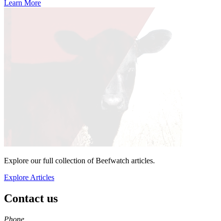
Learn More
Explore our full collection of Beefwatch articles.
Explore Articles
Contact us
https://
www.unl.edu
Phone