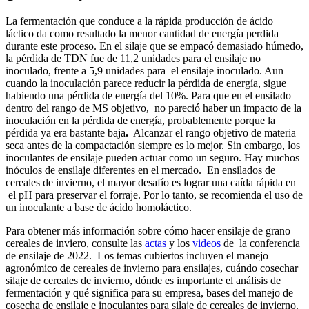
La fermentación que conduce a la rápida producción de ácido
láctico da como resultado la menor cantidad de energía perdida
durante este proceso. En el silaje que se empacó demasiado húmedo,
la pérdida de TDN fue de 11,2 unidades para el ensilaje no
inoculado, frente a 5,9 unidades para el ensilaje inoculado. Aun
cuando la inoculación parece reducir la pérdida de energía, sigue
habiendo una pérdida de energía del 10%. Para que en el ensilado
dentro del rango de MS objetivo, no pareció haber un impacto de la
inoculación en la pérdida de energía, probablemente porque la
pérdida ya era bastante baja
.
Alcanzar el rango objetivo de materia
seca antes de la compactación siempre es lo mejor. Sin embargo, los
inoculantes de ensilaje pueden actuar como un seguro. Hay muchos
inóculos de ensilaje diferentes en el mercado. En ensilados de
cereales de invierno, el mayor desafío es lograr una caída rápida en
el pH para preservar el forraje. Por lo tanto, se recomienda el uso de
un inoculante a base de ácido homoláctico.
Para obtener más información sobre cómo hacer ensilaje de grano
cereales de inviero, consulte las
actas
y los
videos
de la conferencia
de ensilaje de 2022. Los temas cubiertos incluyen el manejo
agronómico de cereales de invierno para ensilajes, cuándo cosechar
silaje de cereales de invierno, dónde es importante el análisis de
fermentación y qué significa para su empresa, bases del manejo de
cosecha de ensilaje e inoculantes para silaje de cereales de invierno.