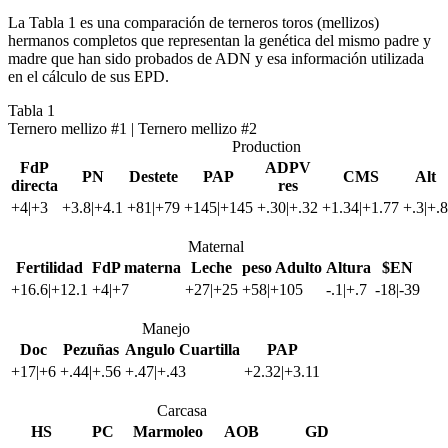
La Tabla 1 es una comparación de terneros toros (mellizos)
hermanos completos que representan la genética del mismo padre y
madre que han sido probados de ADN y esa información utilizada
en el cálculo de sus EPD.
Tabla 1
Ternero mellizo #1 | Ternero mellizo #2
Production
FdP
ADPV
PN
Destete
PAP
CMS
Alt
directa
res
+4|+3
+3.8|+4.1
+81|+79
+145|+145
+.30|+.32
+1.34|+1.77
+.3|+.8
Maternal
Fertilidad
FdP materna
Leche
peso Adulto
Altura
$EN
+16.6|+12.1
+4|+7
+27|+25
+58|+105
-.1|+.7
-18|-39
Manejo
Doc
Pezuñas
Angulo Cuartilla
PAP
+17|+6
+.44|+.56
+.47|+.43
+2.32|+3.11
Carcasa
HS
PC
Marmoleo
AOB
GD