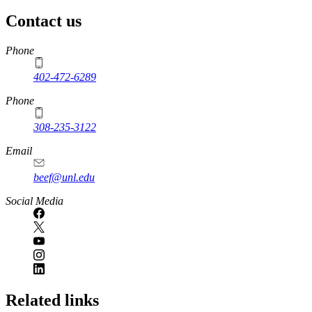
Contact us
https://
www.unl.edu
Phone
402-472-6289
Phone
308-235-3122
Email
beef@unl.edu
Social Media
Related links