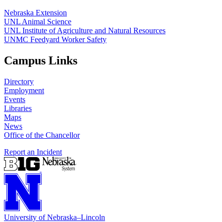
Nebraska Extension
UNL Animal Science
UNL Institute of Agriculture and Natural Resources
UNMC Feedyard Worker Safety
Campus Links
Directory
Employment
Events
Libraries
Maps
News
Office of the Chancellor
Report an Incident
University
of
Nebraska–Lincoln