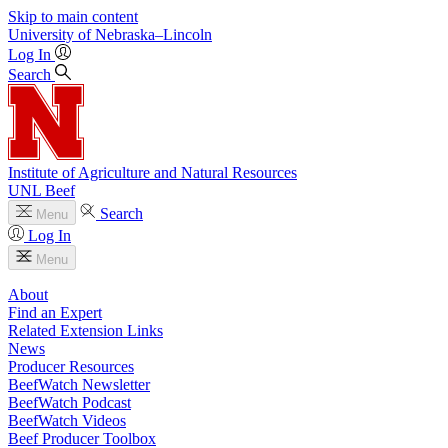
Skip to main content
University
of
Nebraska–Lincoln
Log In
Search
Institute of Agriculture and Natural Resources
UNL Beef
Search
Menu
Log In
Menu
About
Find an Expert
Related Extension Links
News
Producer Resources
BeefWatch Newsletter
BeefWatch Podcast
BeefWatch Videos
Beef Producer Toolbox