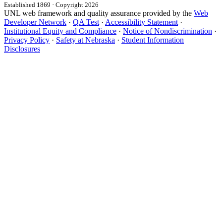
Established 1869 · Copyright 2026
UNL web framework and quality assurance provided by the
Web
Developer Network
·
QA Test
·
Accessibility Statement
·
Institutional Equity and Compliance
·
Notice of Nondiscrimination
·
Privacy Policy
·
Safety at Nebraska
·
Student Information
Disclosures