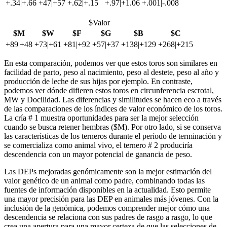
+.34|+.66
+47|+57
+.62|+.15
+.97|+1.06
+.001|-.008
$Valor
$M
$W
$F
$G
$B
$C
+89|+48
+73|+61
+81|+92
+57|+37
+138|+129
+268|+215
En esta comparación, podemos ver que estos toros son similares en
facilidad de parto, peso al nacimiento, peso al destete, peso al año y
producción de leche de sus hijas por ejemplo. En contraste,
podemos ver dónde difieren estos toros en circunferencia escrotal,
MW y Docilidad. Las diferencias y similitudes se hacen eco a través
de las comparaciones de los índices de valor económico de los toros.
La cría # 1 muestra oportunidades para ser la mejor selección
cuando se busca retener hembras ($M). Por otro lado, si se conserva
las características de los terneros durante el período de terminación y
se comercializa como animal vivo, el ternero # 2 produciría
descendencia con un mayor potencial de ganancia de peso.
Las DEPs mejoradas genómicamente son la mejor estimación del
valor genético de un animal como padre, combinando todas las
fuentes de información disponibles en la actualidad. Esto permite
una mayor precisión para las DEP en animales más jóvenes. Con la
inclusión de la genómica, podemos comprender mejor cómo una
descendencia se relaciona con sus padres de rasgo a rasgo, lo que
crea una apertura para una mayor certeza de que las selecciones de