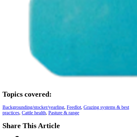
Topics covered:
Backgrounding/stocker/yearling
,
Feedlot
,
Grazing systems & best
practices
,
Cattle health
,
Pasture & range
Share
This Article