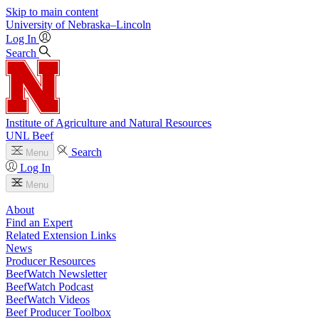
Skip to main content
University
of
Nebraska–Lincoln
Log In
Search
Institute of Agriculture and Natural Resources
UNL Beef
Search
Menu
Log In
Menu
About
Find an Expert
Related Extension Links
News
Producer Resources
BeefWatch Newsletter
BeefWatch Podcast
BeefWatch Videos
Beef Producer Toolbox